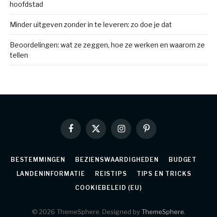
hoofdstad
Minder uitgeven zonder in te leveren: zo doe je dat
Beoordelingen: wat ze zeggen, hoe ze werken en waarom ze
tellen
Facebook
X
Instagram
Pinterest
(Twitter)
BESTEMMINGEN
BEZIENSWAARDIGHEDEN
BUDGET
LANDENINFORMATIE
REISTIPS
TIPS EN TRICKS
COOKIEBELEID (EU)
© 2026 ThemeSphere. Designed by
ThemeSphere
.