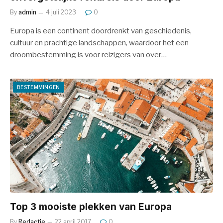
By
admin
4 juli 2023
0
Europa is een continent doordrenkt van geschiedenis,
cultuur en prachtige landschappen, waardoor het een
droombestemming is voor reizigers van over…
BESTEMMINGEN
Top 3 mooiste plekken van Europa
By
Redactie
22 april 2017
0