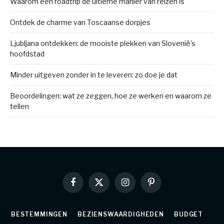
Waarom een roadtrip de ultieme manier van reizen is
Ontdek de charme van Toscaanse dorpjes
Ljubljana ontdekken: de mooiste plekken van Slovenië’s
hoofdstad
Minder uitgeven zonder in te leveren: zo doe je dat
Beoordelingen: wat ze zeggen, hoe ze werken en waarom ze
tellen
Facebook
X
Instagram
Pinterest
(Twitter)
BESTEMMINGEN
BEZIENSWAARDIGHEDEN
BUDGET