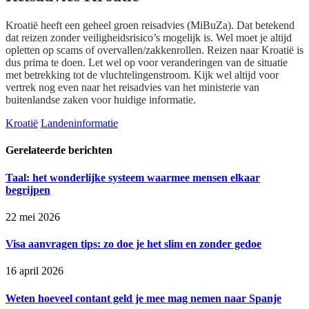
Kroatië heeft een geheel groen reisadvies (MiBuZa). Dat betekend
dat reizen zonder veiligheidsrisico’s mogelijk is. Wel moet je altijd
opletten op scams of overvallen/zakkenrollen. Reizen naar Kroatië is
dus prima te doen. Let wel op voor veranderingen van de situatie
met betrekking tot de vluchtelingenstroom. Kijk wel altijd voor
vertrek nog even naar het reisadvies van het ministerie van
buitenlandse zaken voor huidige informatie.
Kroatië
Landeninformatie
Gerelateerde berichten
Taal: het wonderlijke systeem waarmee mensen elkaar
begrijpen
22 mei 2026
Visa aanvragen tips: zo doe je het slim en zonder gedoe
16 april 2026
Weten hoeveel contant geld je mee mag nemen naar Spanje