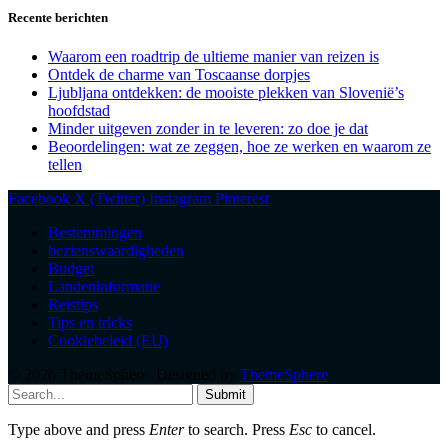
Recente berichten
Waarom een roadtrip de ultieme manier van reizen is
Ontdek de charme van Toscaanse dorpjes
Ljubljana ontdekken: de mooiste plekken van Slovenië’s
hoofdstad
Minder uitgeven zonder in te leveren: zo doe je dat
Beoordelingen: wat ze zeggen, hoe ze werken en waarom ze
tellen
Facebook
X (Twitter)
Instagram
Pinterest
Bestemmingen
bezienswaardigheden
Budget
Landeninformatie
Reistips
Tips en tricks
Cookiebeleid (EU)
© 2026 ThemeSphere. Designed by
ThemeSphere
.
Submit
Type above and press
Enter
to search. Press
Esc
to cancel.