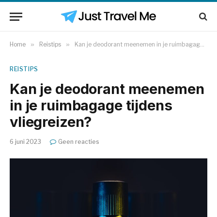
Home
»
Reistips
»
Kan je deodorant meenemen in je ruimbagage tijdens vliegreizen?
REISTIPS
Kan je deodorant meenemen
in je ruimbagage tijdens
vliegreizen?
6 juni 2023
Geen reacties