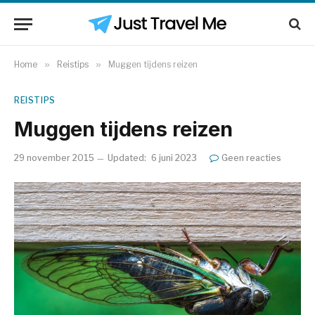
Home
»
Reistips
»
Muggen tijdens reizen
REISTIPS
Muggen tijdens reizen
29 november 2015
Updated:
6 juni 2023
Geen reacties