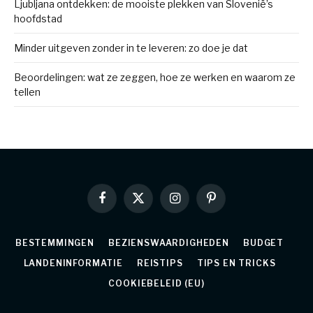
Ljubljana ontdekken: de mooiste plekken van Slovenië’s
hoofdstad
Minder uitgeven zonder in te leveren: zo doe je dat
Beoordelingen: wat ze zeggen, hoe ze werken en waarom ze
tellen
Facebook
X
Instagram
Pinterest
(Twitter)
BESTEMMINGEN
BEZIENSWAARDIGHEDEN
BUDGET
LANDENINFORMATIE
REISTIPS
TIPS EN TRICKS
COOKIEBELEID (EU)