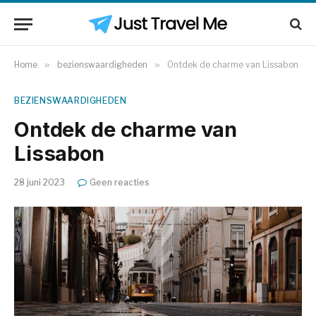
Home
»
bezienswaardigheden
»
Ontdek de charme van Lissabon
BEZIENSWAARDIGHEDEN
Ontdek de charme van
Lissabon
28 juni 2023
Geen reacties